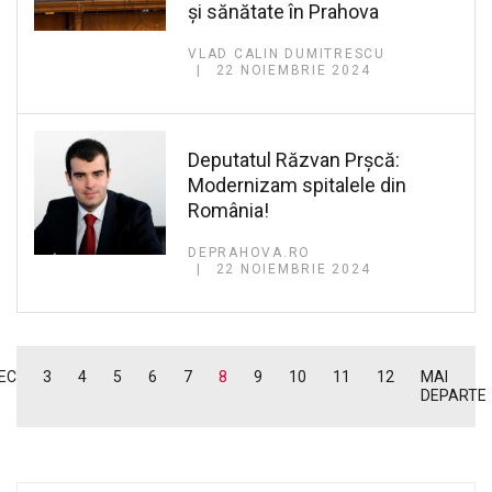
și sănătate în Prahova
VLAD CALIN DUMITRESCU
22 NOIEMBRIE 2024
Deputatul Răzvan Prșcă:
Modernizam spitalele din
România!
DEPRAHOVA.RO
22 NOIEMBRIE 2024
EC
3
4
5
6
7
8
9
10
11
12
MAI
DEPARTE