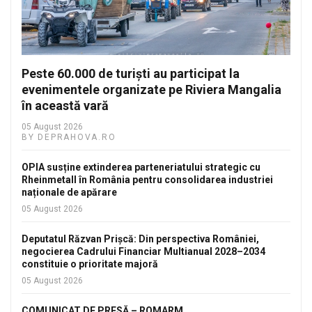
Peste 60.000 de turiști au participat la
evenimentele organizate pe Riviera Mangalia
în această vară
05 August 2026
BY DEPRAHOVA.RO
OPIA susține extinderea parteneriatului strategic cu
Rheinmetall în România pentru consolidarea industriei
naționale de apărare
05 August 2026
Deputatul Răzvan Prișcă: Din perspectiva României,
negocierea Cadrului Financiar Multianual 2028–2034
constituie o prioritate majoră
05 August 2026
COMUNICAT DE PRESĂ – ROMARM