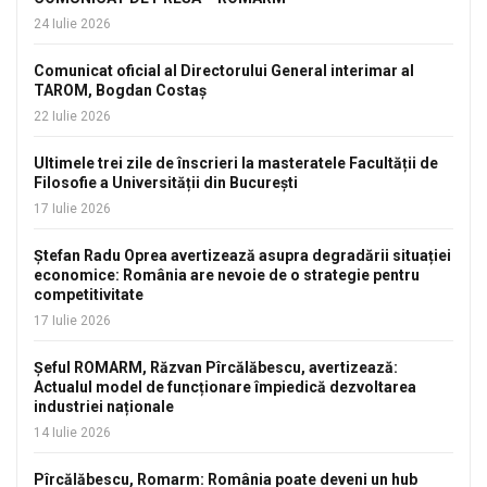
24 Iulie 2026
Comunicat oficial al Directorului General interimar al
TAROM, Bogdan Costaș
22 Iulie 2026
Ultimele trei zile de înscrieri la masteratele Facultății de
Filosofie a Universității din București
17 Iulie 2026
Ștefan Radu Oprea avertizează asupra degradării situației
economice: România are nevoie de o strategie pentru
competitivitate
17 Iulie 2026
Șeful ROMARM, Răzvan Pîrcălăbescu, avertizează:
Actualul model de funcționare împiedică dezvoltarea
industriei naționale
14 Iulie 2026
Pîrcălăbescu, Romarm: România poate deveni un hub