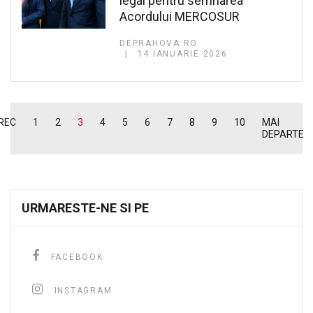
legal pentru semnarea
Acordului MERCOSUR
DEPRAHOVA.RO
14 IANUARIE 2026
REC
1
2
3
4
5
6
7
8
9
10
MAI
DEPARTE
URMARESTE-NE SI PE
FACEBOOK
INSTAGRAM