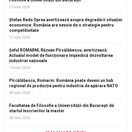
17 Iulie 2026
Ștefan Radu Oprea avertizează asupra degradării situației
economice: România are nevoie de o strategie pentru
competitivitate
17 Iulie 2026
Șeful ROMARM, Răzvan Pîrcălăbescu, avertizează:
Actualul model de funcționare împiedică dezvoltarea
industriei naționale
14 Iulie 2026
Pîrcălăbescu, Romarm: România poate deveni un hub
regional de producție pentru industria de apărare NATO
08 Iulie 2026
Facultatea de Filosofie a Universității din București dă
startul înscrierilor la master
08 Iulie 2026