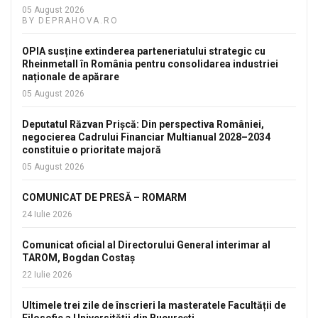
05 August 2026
BY DEPRAHOVA.RO
OPIA susține extinderea parteneriatului strategic cu
Rheinmetall în România pentru consolidarea industriei
naționale de apărare
05 August 2026
Deputatul Răzvan Prișcă: Din perspectiva României,
negocierea Cadrului Financiar Multianual 2028–2034
constituie o prioritate majoră
05 August 2026
COMUNICAT DE PRESĂ – ROMARM
24 Iulie 2026
Comunicat oficial al Directorului General interimar al
TAROM, Bogdan Costaș
22 Iulie 2026
Ultimele trei zile de înscrieri la masteratele Facultății de
Filosofie a Universității din București