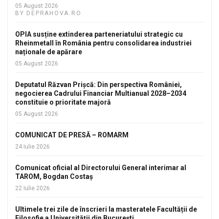
05 August 2026
BY DEPRAHOVA.RO
OPIA susține extinderea parteneriatului strategic cu
Rheinmetall în România pentru consolidarea industriei
naționale de apărare
05 August 2026
Deputatul Răzvan Prișcă: Din perspectiva României,
negocierea Cadrului Financiar Multianual 2028–2034
constituie o prioritate majoră
05 August 2026
COMUNICAT DE PRESĂ – ROMARM
24 Iulie 2026
Comunicat oficial al Directorului General interimar al
TAROM, Bogdan Costaș
22 Iulie 2026
Ultimele trei zile de înscrieri la masteratele Facultății de
Filosofie a Universității din București