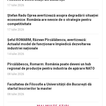
17 Iulie 2026
Ștefan Radu Oprea avertizează asupra degradării situației
economice: România are nevoie de o strategie pentru
competitivitate
17 Iulie 2026
Șeful ROMARM, Răzvan Pîrcălăbescu, avertizează:
Actualul model de funcționare împiedică dezvoltarea
industriei naționale
14 Iulie 2026
Pîrcălăbescu, Romarm: România poate deveni un hub
regional de producție pentru industria de apărare NATO
08 Iulie 2026
Facultatea de Filosofie a Universității din București dă
startul înscrierilor la master
08 Iulie 2026