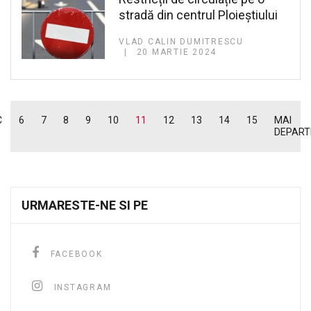
stradă din centrul Ploieștiului
VLAD CALIN DUMITRESCU
20 MARTIE 2024
C
6
7
8
9
10
11
12
13
14
15
MAI
DEPART
URMARESTE-NE SI PE
FACEBOOK
INSTAGRAM