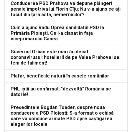
Conducerea PSD Prahova va depune plângeri
penale împotriva lui Florin Cîțu: Nu v-a ajuns ce ați
făcut din țara asta, nemernicilor?
Cum a ajuns Radu Oprea candidatul PSD la
Primăria Ploiești. Ce l-a clasat în fața
viceprimarului Ganea
Guvernul Orban este mai rău decât
coronavirusul: hotelierii de pe Valea Prahovei se
tem de faliment!
Plafar, beneficiile naturii în casele românilor
PNL-iștii au confirmat: "dezvoltă" România pe
datorie!
Președintele Bogdan Toader, despre noua
conducere a PSD Ploiești: S-a format o echipă
care va conduce armate PSD spre câștigarea
alegerilor locale