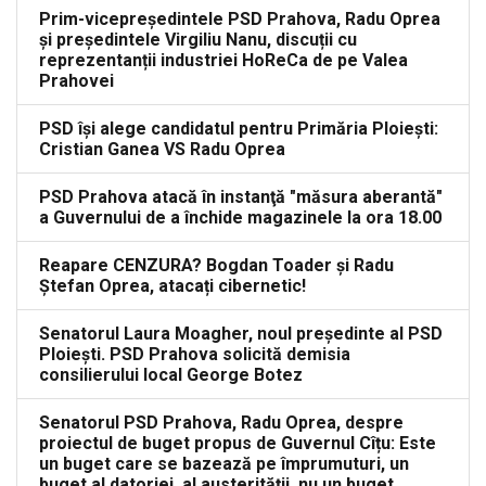
Prim-vicepreședintele PSD Prahova, Radu Oprea
și președintele Virgiliu Nanu, discuții cu
reprezentanții industriei HoReCa de pe Valea
Prahovei
PSD își alege candidatul pentru Primăria Ploiești:
Cristian Ganea VS Radu Oprea
PSD Prahova atacă în instanţă "măsura aberantă"
a Guvernului de a închide magazinele la ora 18.00
Reapare CENZURA? Bogdan Toader și Radu
Ștefan Oprea, atacați cibernetic!
Senatorul Laura Moagher, noul președinte al PSD
Ploiești. PSD Prahova solicită demisia
consilierului local George Botez
Senatorul PSD Prahova, Radu Oprea, despre
proiectul de buget propus de Guvernul Cîțu: Este
un buget care se bazează pe împrumuturi, un
buget al datoriei, al austerităţii, nu un buget